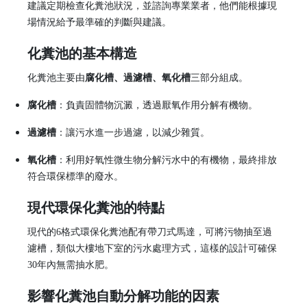
建議定期檢查化糞池狀況，並諮詢專業業者，他們能根據現
場情況給予最準確的判斷與建議。
化糞池的基本構造
化糞池主要由
腐化槽、過濾槽、氧化槽
三部分組成。
腐化槽
：負責固體物沉澱，透過厭氧作用分解有機物。
過濾槽
：讓污水進一步過濾，以減少雜質。
氧化槽
：利用好氧性微生物分解污水中的有機物，最終排放
符合環保標準的廢水。
現代環保化糞池的特點
現代的6格式環保化糞池配有帶刀式馬達，可將污物抽至過
濾槽，類似大樓地下室的污水處理方式，這樣的設計可確保
30年內無需抽水肥。
影響化糞池自動分解功能的因素