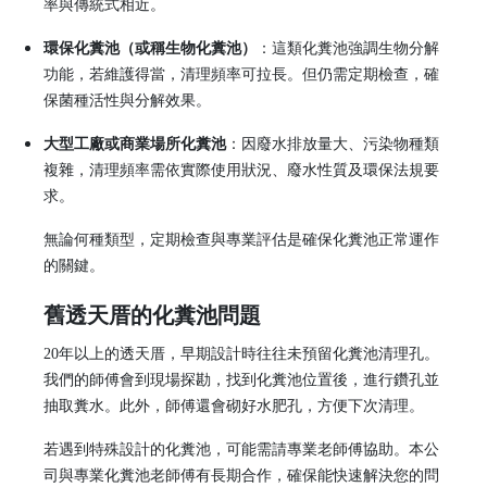
率與傳統式相近。
環保化糞池（或稱生物化糞池）
：這類化糞池強調生物分解
功能，若維護得當，清理頻率可拉長。但仍需定期檢查，確
保菌種活性與分解效果。
大型工廠或商業場所化糞池
：因廢水排放量大、污染物種類
複雜，清理頻率需依實際使用狀況、廢水性質及環保法規要
求。
無論何種類型，定期檢查與專業評估是確保化糞池正常運作
的關鍵。
舊透天厝的化糞池問題
20年以上的透天厝，早期設計時往往未預留化糞池清理孔。
我們的師傅會到現場探勘，找到化糞池位置後，進行鑽孔並
抽取糞水。此外，師傅還會砌好水肥孔，方便下次清理。
若遇到特殊設計的化糞池，可能需請專業老師傅協助。本公
司與專業化糞池老師傅有長期合作，確保能快速解決您的問