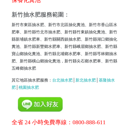
新竹抽水肥服務範圍：
新竹市東區抽水肥、
新竹市
北區抽化糞池、
新竹市
香山區水
肥車、
新竹縣
竹北市
抽水肥
、
新竹縣
竹東鎮
抽化糞池
、
新竹
縣
新埔鎮
水肥車
、
新竹縣
關西鎮
抽水肥
、
新竹縣
湖口鄉
抽化
糞池
、
新竹縣
新豐鄉
水肥車
、
新竹縣
峨眉鄉
抽水肥
、
新竹縣
寶山鄉
抽化糞池
、
新竹縣
北埔鄉
水肥車
、
新竹縣
芎林鄉
抽水
肥
、
新竹縣
橫山鄉
抽化糞池
，
新竹縣
尖石鄉
水肥車
、
新竹縣
五峰鄉
抽水肥
其它地區抽水肥服務：
台北抽水肥
│
新北抽水肥
│
基隆抽水
肥
│
桃園抽水肥
全省 24 小時免費專線：0800-888-611