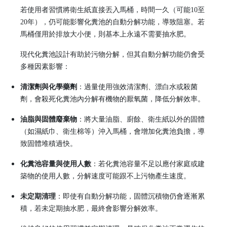
若使用者習慣將衛生紙直接丟入馬桶，時間一久（可能10至
20年），仍可能影響化糞池的自動分解功能，導致阻塞。若
馬桶僅用於排放大小便，則基本上永遠不需要抽水肥。
現代化糞池設計有助於污物分解，但其自動分解功能仍會受
多種因素影響：
清潔劑與化學藥劑
：過量使用強效清潔劑、漂白水或殺菌
劑，會殺死化糞池內分解有機物的厭氧菌，降低分解效率。
油脂與固體廢棄物
：將大量油脂、廚餘、衛生紙以外的固體
（如濕紙巾、衛生棉等）沖入馬桶，會增加化糞池負擔，導
致固體堆積過快。
化糞池容量與使用人數
：若化糞池容量不足以應付家庭或建
築物的使用人數，分解速度可能跟不上污物產生速度。
未定期清理
：即使有自動分解功能，固體沉積物仍會逐漸累
積，若未定期抽水肥，最終會影響分解效率。