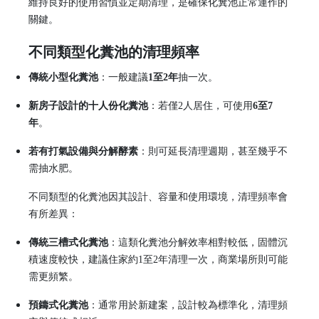
維持良好的使用習慣並定期清理，是確保化糞池正常運作的
關鍵。
不同類型化糞池的清理頻率
傳統小型化糞池
：一般建議
1至2年
抽一次。
新房子設計的十人份化糞池
：若僅2人居住，可使用
6至7
年
。
若有打氣設備與分解酵素
：則可延長清理週期，甚至幾乎不
需抽水肥。
不同類型的化糞池因其設計、容量和使用環境，清理頻率會
有所差異：
傳統三槽式化糞池
：這類化糞池分解效率相對較低，固體沉
積速度較快，建議住家約1至2年清理一次，商業場所則可能
需更頻繁。
預鑄式化糞池
：通常用於新建案，設計較為標準化，清理頻