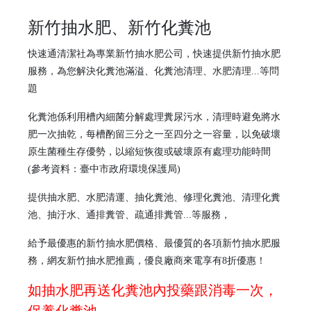
新竹抽水肥、新竹化糞池
快速通清潔社為專業新
竹
抽水肥公司，快速提供新竹抽水肥
服務，為您解決化糞池滿溢、化糞池清理、水肥清理...等問
題
化糞池係利用槽內細菌分解處理糞尿污水，清理時避免將水
肥一次抽乾，每槽酌留三分之一至四分之一容量，以免破壞
原生菌種生存優勢，以縮短恢復或破壞原有處理功能時間
(參考資料：臺中市政府環境保護局)
提供抽水肥、水肥清運、抽化糞池、修理化糞池、清理化糞
池、抽汙水、通排糞管、疏通排糞管...等服務，
給予最優惠的新竹抽水肥價格、最優質的各項新竹抽水肥服
務，網友新竹抽水肥推薦，優良廠商來電享有8折優惠！
如抽水肥再送化糞池內投藥跟消毒一次，
保養化糞池